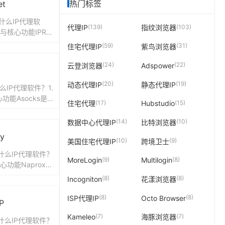
热门标签
et
是什么IP代理软
(139)
(103)
代理IP
指纹浏览器
位与核心功能IPRo
供全球IP代理池服务
(59)
(31)
住宅代理IP
紫鸟浏览器
(24)
(22)
云登浏览器
Adspower
(20)
(19)
动态代理IP
静态代理IP
什么IP代理软件？1.
功能Asocks是
(17)
(15)
住宅代理
Hubstudio
网络代理工具，旨
.
(14)
(10)
数据中心代理IP
比特浏览器
y
(10)
(9)
美国住宅代理IP
跨境卫士
是什么IP代理软件？
(9)
(8)
MoreLogin
Multilogin
心功能Naproxy
住宅IP代理服务
(8)
(8)
Incogniton
花漾浏览器
(8)
(8)
ISP代理IP
Octo Browser
P
(7)
(7)
Kameleo
海豚浏览器
是什么IP代理软件？