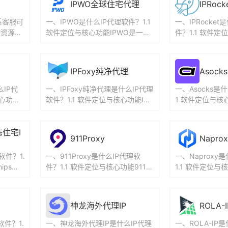
IPWO全球住宅代理
IPRock
系客服可
一、IPWO是什么IP代理软件？1.1
一、IPRocket
外资源赠
软件定位与核心功能IPWO是一款
件？1.1 软件定
过期，全
专注于提供高质量代理IP服务的工
cket是一家提
具，覆盖全球20...
的公司，专...
IPFoxy纯净代理
Asocks
么IP代
一、IPFoxy纯净代理是什么IP代理
一、Asocks是
核心功能T
软件？1.1 软件定位与核心功能IPF
1 软件定位与核心
注于提供
oxy纯净代理是一家全球企业级代
一款功能强大的
理IP服务提...
在帮助用户隐藏..
态住宅I
911Proxy
Naprox
软件？1.
一、911Proxy是什么IP代理软
一、Naproxy
ps是I
件？1.1 软件定位与核心功能911Pr
1.1 软件定位与核
品牌，专
oxy曾是一款专注于全球住宅IP代
是一款专注于全球
理服务的工...
的工具，官...
神龙海外代理IP
ROLA-I
软件？1.
一、神龙海外代理IP是什么IP代理
一、ROLA-IP