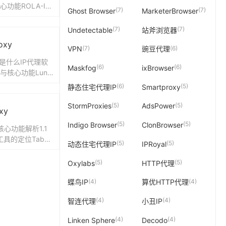
心功能ROLA-IP
(7)
(7)
Ghost Browser
MarketerBrowser
宅代理服务提供商
(7)
(7)
Undetectable
站斧浏览器
oxy
(7)
(6)
VPN
豌豆代理
xy是什么IP代理软
(6)
(6)
Maskfog
ixBrowser
位与核心功能Luna
专注于提供全球住宅I
(6)
(5)
静态住宅代理IP
Smartproxy
(5)
(5)
StormProxies
AdsPower
xy
(5)
(5)
Indigo Browser
ClonBrowser
心功能解析1.1
具的定位Tabpr
(5)
(5)
动态住宅代理IP
IPRoyal
于提供全球住宅IP
..
(5)
(5)
Oxylabs
HTTP代理
(4)
(4)
蝶鸟IP
算优HTTP代理
(4)
(4)
智连代理
小丑IP
(4)
(4)
Linken Sphere
Decodo