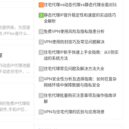
产业,跨境电商企
住宅代理vs动态代理vs静态代理全面对比
2
静态代理IP提升稳定性和速度的实战技巧
3
全解析
务提供商，为您提
免费VPN使用风险及隐私隐患分析
4
IPFlex是什么IP
ex是一款专注于提
VPN使用防封技巧及常见问题解决
5
住宅代理IP新手快速上手全指南：从0到实
6
理
战的系统方法
动态IP代理池服
住宅代理常见问题及解决方法大全
7
动态住宅IP、动
P，以及指纹浏览
VPN安全性分析及选择指南：如何在复杂
8
。覆...
网络环境中保障数据与隐私安全
住宅代理批量购买注意事项及操作指南详
9
解
用的免费IP代理软
软件,手机IP切换
VPN与住宅代理的区别与应用场景
10
IP代理,安卓模拟