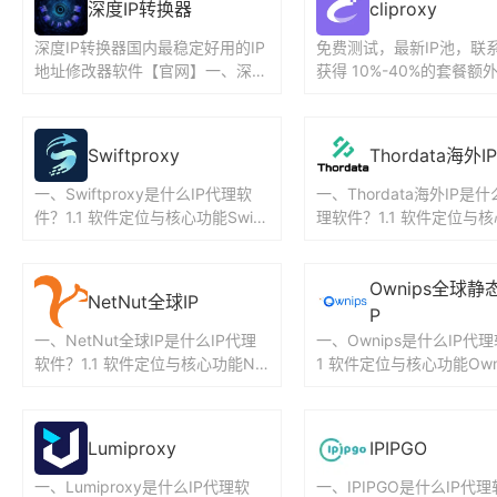
深度IP转换器
cliproxy
深度IP转换器国内最稳定好用的IP
免费测试，最新IP池，联
地址修改器软件【官网】一、深度
获得 10%-40%的套餐额
IP转换器是什么IP代理软件？1.1
送。不限流量，套餐永不
软件定位与核心功...
球195+国家地区纯净...
Swiftproxy
Thordata海外IP
一、Swiftproxy是什么IP代理软
一、Thordata海外IP是什
件？1.1 软件定位与核心功能Swift
理软件？1.1 软件定位与
proxy是一款专注于提供高质量代
hordata海外IP是一款专
理IP...
高质量...
Ownips全球静
NetNut全球IP
P
一、NetNut全球IP是什么IP代理
一、Ownips是什么IP代理
软件？1.1 软件定位与核心功能Ne
1 软件定位与核心功能Owni
tNut是一家提供全球住宅IP代理服
PIDEA旗下的静态IP代理
务的供应商...
注于为...
Lumiproxy
IPIPGO
一、Lumiproxy是什么IP代理软
一、IPIPGO是什么IP代理