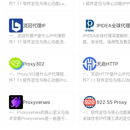
件？1.1 软件定位与核心功能Lumi
1 软件定位与核心功能IPI
proxy是一家全球IP代理服务商，
一家专注于提供稳定高匿I
提供多种...
务的软件，拥...
流冠代理IP
IPIDEA全球代理
一、流冠代理IP是什么IP代理软
IPIDEA全球代理深度解析
件？1.1 软件定位与核心功能流冠
能、安全性、适用性及售
代理IP是一款专注于国内IP地址变
测评（约3000字）一、IPI
更和抓取的代理软件，...
球代理是什么IP代理...
Proxy302
天启HTTP
一、Proxy302是什么IP代理软
一、天启HTTP是什么IP
件？1.1 软件定位与核心功能Prox
件？1.1 软件定位与核心
y302是一款全球代理IP平台，致
HTTP是一款专注于提供独
力于提供高效...
P资源的HTTP代理...
Proxyverses
922 S5 Proxy
一、Proxyverses的核心定义与技
一、软件定位与核心功能解析
术背景Proxyverses是一款基于代
全球住宅IP代理工具的定位9
理服务器技术的网络工具，其核心
5 Proxy是一款专注于提