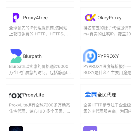
ks5 代理、轮播代理和静态代
定session，api/账密认
理、...
取。...
Proxy4free
OkeyProxy
全球领先的IP代理提供商,该网站
排名前五的袜子代理提供商
上获取免费的 HTTP、HTTPS、S
m+真实的住宅IP，覆盖2
ocks4 和 Socks5 代理服务器地
国家。 支持城市目标，IS
址和端口...
支持所有设备：Wi...
Blurpath
PYPROXY
Blurpath以实惠的价格通过6000
PYPROXY深度解析报告一
万个IP扩展您的访问。包括静态IP
ROXY是什么？主要用途
代理、旋转IP代理、静态ISP代
（1）基本定义与企业背景P
理、HTTP...
XY是一家总部位于...
ProxyLite
全民代理
ProxyLite拥有全球7200多万动态
全民HTTP是专注于企业
住宅代理，遍布190 多个国家，提
集的IP代理服务商，为国
供更快的速度和更好的IP稳定性。
供http代理、socks代理
ProxyL...
P、爬虫代理等I...