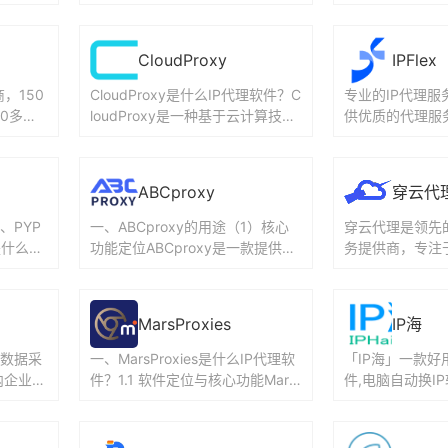
证一键提
更快速。Cherry Proxy是什么IP代
务需求,为大数据
理软...
业,提供优质可...
CloudProxy
IPFlex
，150
CloudProxy是什么IP代理软件？C
专业的IP代理服
00多个
loudProxy是一种基于云计算技术
供优质的代理服务.
P定位，
的IP代理软件，其核心功能在于处
代理软件？IPFl
理网络请...
供企业级IP...
ABCproxy
穿云代
、PYP
一、ABCproxy的用途（1）核心
穿云代理是领先的
是什么？
功能定位ABCproxy是一款提供全
务提供商，专注于
YPRO
球住宅IP代理服务的工具，其核心
态机房S5代理I
用途在于帮助用户...
器IP和爬虫代理IP
MarsProxies
IP海
级数据采
一、MarsProxies是什么IP代理软
「IP海」一款好
内企业提
件？1.1 软件定位与核心功能Mars
件,电脑自动换IP
、动静态I
Proxies是一款提供高质量IP代理
软件APP,虚拟机
服...
器换IP工具,...