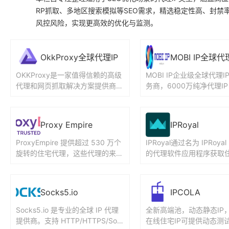
RP抓取、多地区搜索模拟等SEO需求，精选稳定性高、封禁
风控风险，实现更高效的优化与监测。
OkkProxy全球代理IP
MOBI IP全球代
OKKProxy是一家值得信赖的高级
MOBI IP企业级全球代理I
代理和网页抓取解决方案提供商，
务商，6000万纯净代理I
旨在支持无缝衔接的大规模数据收
全球超200+地区的海量
集。他们的工具可帮助企业...
代理资源，98....
Proxy Empire
IPRoyal
ProxyEmpire 提供超过 530 万个
IPRoyal通过名为 IPRoyal
旋转的住宅代理，这些代理的来源
的代理软件应用程序获取
符合道德规范，并配备了高级过滤
理。有一段时间，它同时
功能，在超过...
基础设施，...
Socks5.io
IPCOLA
Socks5.io 是专业的全球 IP 代理
全新高端池，动态静态IP
提供商。支持 HTTP/HTTPS/Soc
在线住宅IP可提供动态测