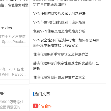
定性与性能表现如何？
确性，降低搜索引擎
VPN使用防封技巧及常见问题解决
VPN与住宅代理的区别与应用场景
roxies
免费VPN使用风险及隐私隐患分析
es 致力于为客户提供
VPN安全性分析及选择指南：如何在复杂网
eedProxies
络环境中保障数据与隐私安全
净的可用代理池。
住宅代理IP新手常见误区及解决方法
静态代理IP提升稳定性和速度的实战技巧全
解析
P池，200+国家
/HTTPs/Sock
住宅代理常见问题及解决方法大全
发，子账号/API获
IP
热门文章
全球9500万动态住
广告合作
1
P,全面满足您的业