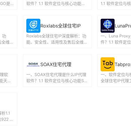
PGO是
软件？1.1 软件定位与核心功能神
1.1 软件定位与核
P代理服
龙海外代理IP是一款专注于全球住
是全球最大的住
宅IP代理服务的工具...
之一，拥有超...
Roxlabs全球住宅IP
LunaPr
：功
Roxlabs全球住宅IP深度解析：功
一、Luna Pro
后全维度
能、安全性、适用性及售后全维度
件？1.1 软件定
DEA全
测评（约3000字）一、Roxlabs
Proxy是一款
全球住宅IP是...
P代...
SOAX住宅代理
Tabpro
代理软
一、SOAX住宅代理是什么IP代理
一、软件定位与核
功能天启
软件？1.1 软件定位与核心功能SO
全球住宅IP代理工
享固定I
AX是一家总部位于英国的全球住
oxy是一款专注
宅和移动代理提供商，...
代理服务的工具，.
1.1
22 S
供全球住