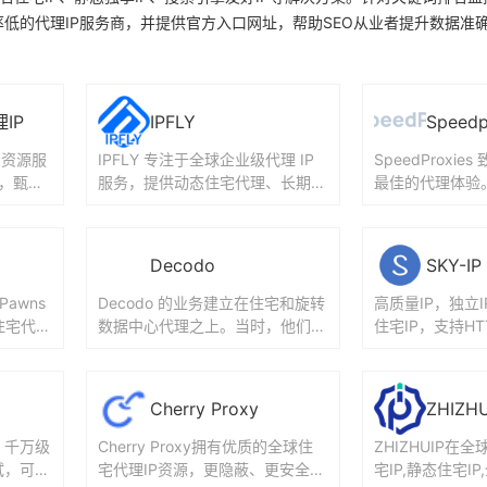
率低的代理IP服务商，并提供官方入口网址，帮助SEO从业者提升数据准
理IP
IPFLY
Speedp
P资源服
IPFLY 专注于全球企业级代理 IP
SpeedProxi
P，甄选
服务，提供动态住宅代理、长期静
最佳的代理体验。Sp
高匿住宅
态住宅 IP、HTTP/Socks5 代理，
提供最新、最干
覆盖...
目前全...
Decodo
SKY-IP
 Pawns
Decodo 的业务建立在住宅和旋转
高质量IP，独立I
住宅代
数据中心代理之上。当时，他们设
住宅IP，支持HTTP
转售代理
法填补了优质提供商与Storm Pro
s5协议，无限并
xies等廉价但...
取I...
Cherry Proxy
ZHIZHU
，千万级
Cherry Proxy拥有优质的全球住
ZHIZHUIP在
试，可指
宅代理IP资源，更隐蔽、更安全、
宅IP,静态住宅I