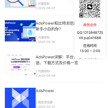
代理百科
2025-08-07
AdsPower和比特浏览器：哪种更适合
商务合作
新手小白的你？
QQ:1213848725
VX:pq041688
代理百科
2025-06-28
在线时间
13:00 ~ 2:00
AdsPower详解：平台介绍、实际用
途、下载方式及价格一览
代理百科
2025-06-08
AdsPower
指纹浏览器
2025-04-21