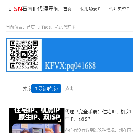
石南IP代理导航
使用场景
代理类型
首页
当前位置：
首页
Tags：机房代理IP
排序
最新
(降序)
点击
代理IP完全手册：住宅IP、机房I
生IP、双ISP
各位有没有遇到过这种情况：想在国