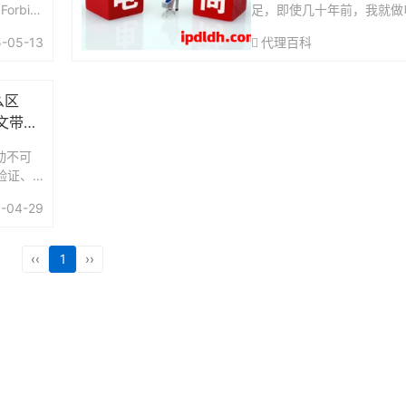
rbid
足，即使几十年前，我就做
交账号，
货源电商，虚拟资源店铺之
-05-13
代理百科
到可疑活
大钱没赚到，但还算了解，
无货源电商的社群以及培训
倒是不高，随...
么区
文带你
动不可
验证、
房代理
-04-29
IP来
本文将
‹‹
1
››