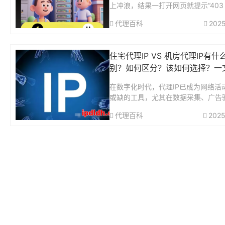
上冲浪，结果一打开网页就提示“403 Fo
den”?或者明明注册了好几个国外社
代理百科
2025
结果一登陆就被封号，理由是“检测
动”?别怀疑，八成是你的IP...
住宅代理IP VS 机房代理IP有什
别？如何区分？该如何选择？一
看懂二者差异
在数字化时代，代理IP已成为网络活
或缺的工具，尤其在数据采集、广告
社交媒体运营等领域。住宅代理与机
代理百科
2025
作为两大主流类型，其核心差异体现在
源、信任度、稳定性及适用场景上。
深度解...