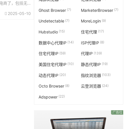
电商了，包括无
类的都有涉及，
(7)
(7)
Ghost Browser
MarketerBrowser
2025-05-10
甚至还做过关于
(7)
(9)
Undetectable
MoreLogin
，这些赛道门槛
(15)
(17)
Hubstudio
住宅代理
(14)
(8)
数据中心代理IP
ISP代理IP
(59)
(139)
住宅代理IP
代理IP
(10)
(19)
美国住宅代理IP
静态代理IP
(20)
(103)
动态代理IP
指纹浏览器
(8)
(24)
Octo Browser
云登浏览器
(22)
Adspower