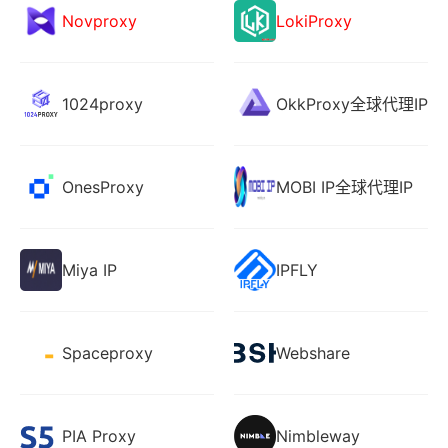
Novproxy
LokiProxy
1024proxy
OkkProxy全球代理IP
OnesProxy
MOBI IP全球代理IP
Miya IP
IPFLY
Spaceproxy
Webshare
PIA Proxy
Nimbleway