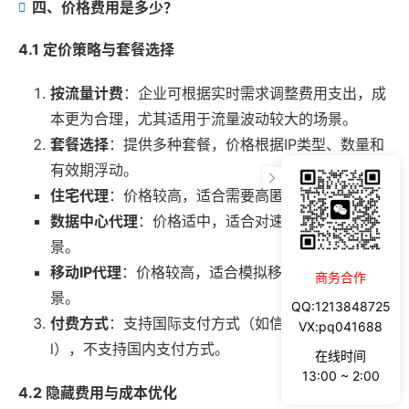
四、价格费用是多少？
4.1 定价策略与套餐选择
按流量计费
：企业可根据实时需求调整费用支出，成
本更为合理，尤其适用于流量波动较大的场景。
套餐选择
：提供多种套餐，价格根据IP类型、数量和
有效期浮动。
住宅代理
：价格较高，适合需要高匿名性的场景。
数据中心代理
：价格适中，适合对速度要求高的场
景。
移动IP代理
：价格较高，适合模拟移动设备访问的场
商务合作
景。
QQ:1213848725
付费方式
：支持国际支付方式（如信用卡、PayPa
VX:pq041688
l），不支持国内支付方式。
在线时间
13:00 ~ 2:00
4.2 隐藏费用与成本优化