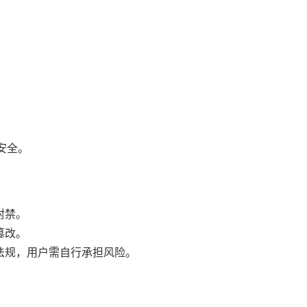
户安全。
封禁。
篡改。
法规，用户需自行承担风险。