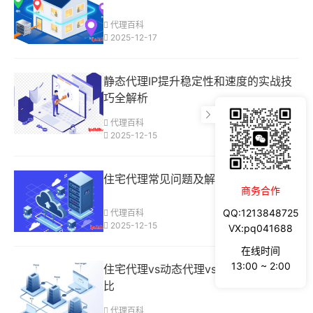
代理百科
2025-12-17
静态代理IP提升稳定性和速度的实战技
巧全解析
代理百科
2025-12-15
住宅代理常见问题及解决方法大全
商务合作
QQ:1213848725
代理百科
2025-12-15
VX:pq041688
在线时间
13:00 ~ 2:00
住宅代理vs动态代理vs静态代理全面对
比
代理百科