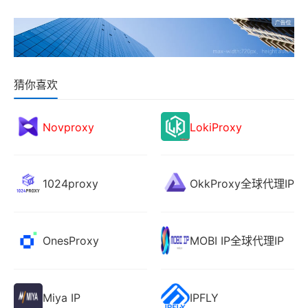
猜你喜欢
Novproxy
LokiProxy
1024proxy
OkkProxy全球代理IP
OnesProxy
MOBI IP全球代理IP
Miya IP
IPFLY