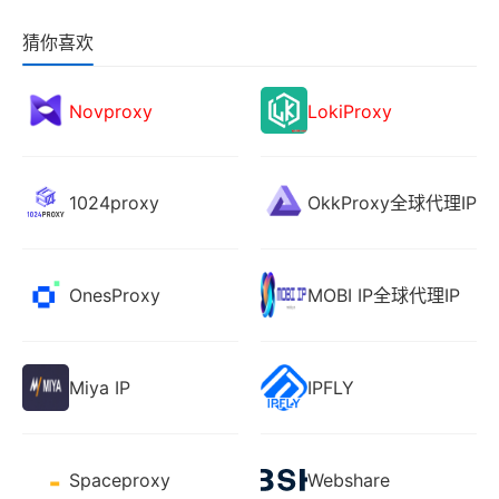
猜你喜欢
Novproxy
LokiProxy
1024proxy
OkkProxy全球代理IP
OnesProxy
MOBI IP全球代理IP
Miya IP
IPFLY
Spaceproxy
Webshare