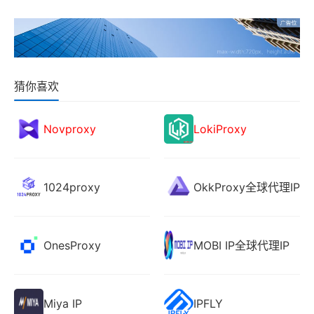
猜你喜欢
Novproxy
LokiProxy
1024proxy
OkkProxy全球代理IP
OnesProxy
MOBI IP全球代理IP
Miya IP
IPFLY