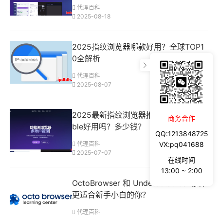
代理百科
2025-08-18
2025指纹浏览器哪款好用？全球TOP1
0全解析
代理百科
2025-08-07
2025最新指纹浏览器推荐：Undetecta
商务合作
ble好用吗？多少钱？
QQ:1213848725
VX:pq041688
代理百科
2025-07-07
在线时间
13:00 ~ 2:00
OctoBrowser 和 Undetectable：哪种
更适合新手小白的你？
代理百科