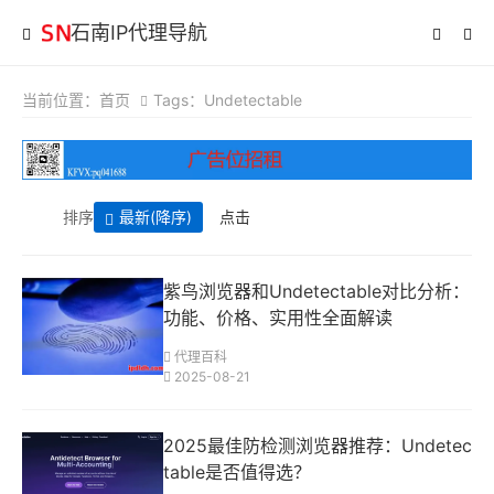
石南IP代理导航
当前位置：
首页
Tags：Undetectable
排序
最新
(降序)
点击
紫鸟浏览器和Undetectable对比分析：
功能、价格、实用性全面解读
代理百科
2025-08-21
2025最佳防检测浏览器推荐：Undetec
table是否值得选？