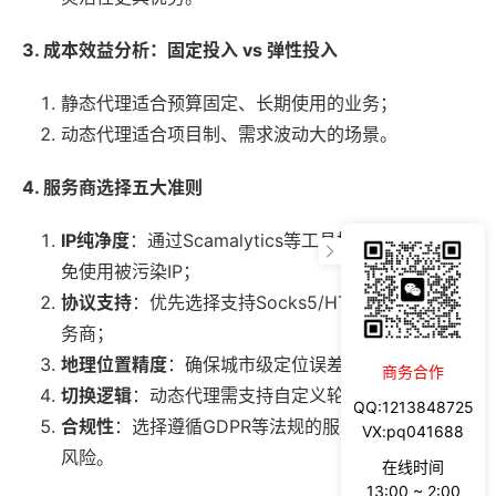
3. 成本效益分析：固定投入 vs 弹性投入
静态代理适合预算固定、长期使用的业务；
动态代理适合项目制、需求波动大的场景。
4. 服务商选择五大准则
IP纯净度
：通过Scamalytics等工具检测IP历史，避
免使用被污染IP；
协议支持
：优先选择支持Socks5/HTTPS双协议的服
务商；
地理位置精度
：确保城市级定位误差小于3公里；
商务合作
切换逻辑
：动态代理需支持自定义轮换策略；
QQ:1213848725
合规性
：选择遵循GDPR等法规的服务商，避免法律
VX:pq041688
风险。
在线时间
13:00 ~ 2:00