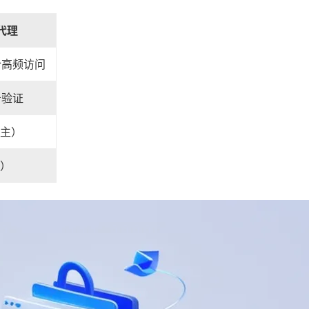
代理
合高频访问
告验证
为主）
P）