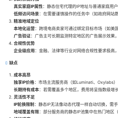
真实家庭IP属性
：静态住宅代理的IP地址与普通家庭用
低频访问场景
：在需要谨慎操作的任务中（如政府网站数
精准地域定位
本地化运营
：跨境电商卖家可通过绑定目标市场（如美国
广告验证
：广告主可长期监测特定地区的广告展示效果，
合规性优势
企业级应用
：金融、法律等行业对网络合规性要求极高，
缺点
成本高昂
独享IP价格
：市场主流服务商（如Luminati、Oxyla
长期持有成本
：若需覆盖多个地区，费用将呈指数级增
灵活性不足
IP轮换限制
：静态IP无法像动态代理一样自动切换，需手
地域覆盖有限
：部分服务商的静态IP池集中在热门地区