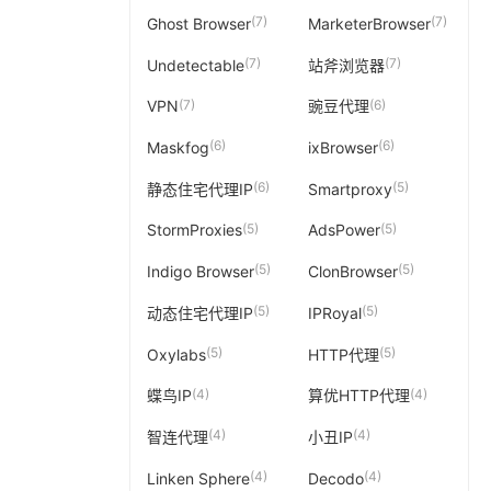
(7)
(7)
Ghost Browser
MarketerBrowser
(7)
(7)
Undetectable
站斧浏览器
(7)
(6)
VPN
豌豆代理
(6)
(6)
Maskfog
ixBrowser
(6)
(5)
静态住宅代理IP
Smartproxy
(5)
(5)
StormProxies
AdsPower
(5)
(5)
Indigo Browser
ClonBrowser
(5)
(5)
动态住宅代理IP
IPRoyal
(5)
(5)
Oxylabs
HTTP代理
(4)
(4)
蝶鸟IP
算优HTTP代理
(4)
(4)
智连代理
小丑IP
(4)
(4)
Linken Sphere
Decodo