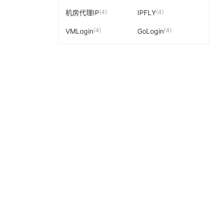
(4)
(4)
机房代理IP
IPFLY
(4)
(4)
VMLogin
GoLogin