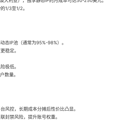
大利亚），独享静态IP的月成本可达50-250美元。
/3至1/2。
态IP池（通常为95%-98%）。
度更稳定。
风险极低。
用户数量。
平台风控，长期成本分摊后性价比凸显。
关联封禁风险，提升账号权重。