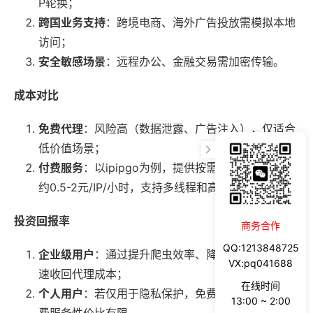
P轮换；
跨国业务支持
：跨境电商、海外广告投放需模拟本地
访问；
安全敏感场景
：远程办公、金融交易需加密传输。
成本对比
免费代理
：风险高（数据泄露、广告注入），仅适合
低价值场景；
付费服务
：以ipipgo为例，提供按需计费套餐，单价
约0.5-2元/IP/小时，支持多线程和高并发。
投资回报率
商务合作
QQ:1213848725
企业级用户
：通过提升爬虫效率、降低封禁率，可快
VX:pq041688
速收回代理成本；
在线时间
个人用户
：若仅用于隐私保护，免费方案已足够，付
13:00 ~ 2:00