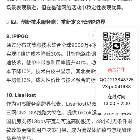
场景表现稍逊，但在基础网络活动中稳定性表现优异。
四、创新技术服务商：重新定义代理IP边界
9. IPIPGO
通过分布式节点技术整合全球9000万+家庭网络，IPIPGO
实现IP维护成本降低30%。其智能路由调度系统与TCP加
速技术，使单IP带宽利用率提升40%，动态IP单位时间成
商务合作
本下降10%。技术白皮书显示，其北美IP维护成本较行业
QQ:1213848725
平均低12%，成为性价比与技术融合的标杆。
VX:pq041688
10. LisaHost
在线时间
13:00 ~ 2:00
作为VPS服务商跨界代表，LisaHost以双ISP家宽住宅IP与
三网CN2 GIA线路为特色，提供Tiktok运营专用IP。其美
国机房支持1Gbps带宽与可选高防服务，48小时无条件退
款政策更降低用户决策门槛，成为流媒体解锁与游戏加速
场景的黑马。