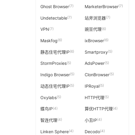
(7)
(7)
Ghost Browser
MarketerBrowser
(7)
(7)
Undetectable
站斧浏览器
(7)
(6)
VPN
豌豆代理
(6)
(6)
Maskfog
ixBrowser
(6)
(5)
静态住宅代理IP
Smartproxy
(5)
(5)
StormProxies
AdsPower
(5)
(5)
Indigo Browser
ClonBrowser
(5)
(5)
动态住宅代理IP
IPRoyal
(5)
(5)
Oxylabs
HTTP代理
(4)
(4)
蝶鸟IP
算优HTTP代理
(4)
(4)
智连代理
小丑IP
(4)
(4)
Linken Sphere
Decodo