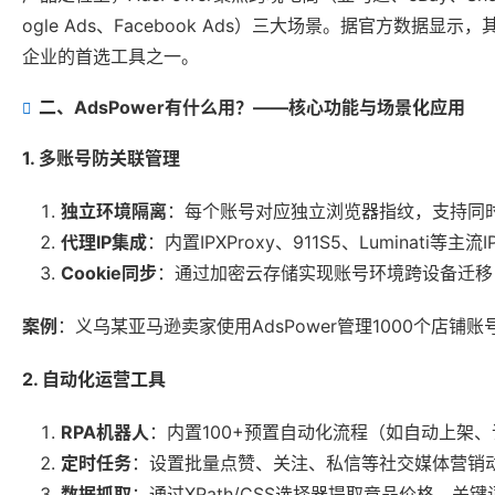
ogle Ads、Facebook Ads）三大场景。据官方数
企业的首选工具之一。
二、AdsPower有什么用？——核心功能与场景化应用
1. 多账号防关联管理
独立环境隔离
：每个账号对应独立浏览器指纹，支持同时
代理IP集成
：内置IPXProxy、911S5、Luminat
Cookie同步
：通过加密云存储实现账号环境跨设备迁移
案例
：义乌某亚马逊卖家使用AdsPower管理1000个店铺
2. 自动化运营工具
RPA机器人
：内置100+预置自动化流程（如自动上架
定时任务
：设置批量点赞、关注、私信等社交媒体营销
数据抓取
：通过XPath/CSS选择器提取竞品价格、关键