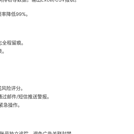
率降低99%。
志全程留痕。
录。
成风险评分。
通过邮件/短信推送警报。
等紧急操作。
e广告账号独立追踪，避免广告关联封禁。