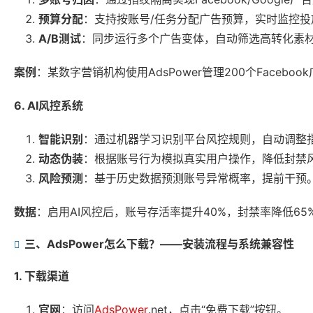
预算分配
：支持按账号/任务分配广告预算，实时监控投
A/B测试
：同步运行多个广告变体，自动筛选高转化素
案例
：某数字营销机构使用AdsPower管理200个Faceb
6. AI风控系统
智能识别
：通过机器学习识别平台风控规则，自动调整
动态伪装
：根据账号行为模拟真实用户操作，降低封禁
风险预测
：基于历史数据预测账号异常概率，提前干预
数据
：启用AI风控后，账号存活率提升40%，封禁率降低65
三、AdsPower怎么下载？——安装流程与系统兼容性
1. 下载渠道
官网
：访问
AdsPower
.net，点击“免费下载”按钮。