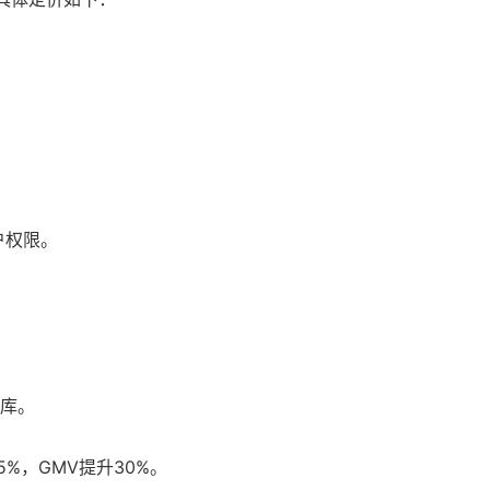
户权限。
板库。
。
%，GMV提升30%。