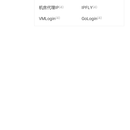
(4)
(4)
机房代理IP
IPFLY
(4)
(4)
VMLogin
GoLogin