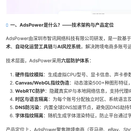
一、AdsPower是什么？——技术架构与产品定位
AdsPower由深圳市智讯网络科技有限公司研发，是一款基
术
、
自动化运营工具链
与
AI风控系统
，解决跨境电商多账号
技术层面，AdsPower采用
六层防护体系
：
硬件指纹模拟
：生成虚拟CPU型号、显卡信息、声卡参
Canvas/WebGL指纹伪造
：动态渲染500+种图形特
WebRTC防护
：隐藏真实IP与本地网络信息，支持代理
时区与语言隔离
：为每个账号分配独立时区、系统语言
DNS防污染
：内置全球DNS加速节点，避免因DNS劫
字体指纹隔离
：随机生成字体渲染特征，防止平台通过
产品定位上，AdsPower聚焦跨境电商（亚马逊、eBay、Shop