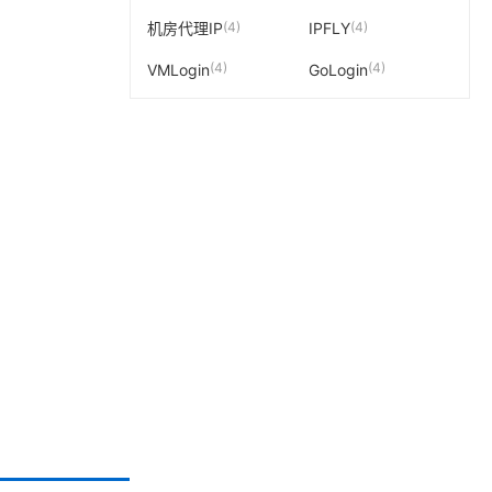
(4)
(4)
机房代理IP
IPFLY
(4)
(4)
VMLogin
GoLogin