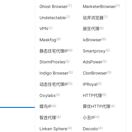
(7)
(7)
Ghost Browser
MarketerBrowser
(7)
(7)
Undetectable
站斧浏览器
(7)
(6)
VPN
豌豆代理
(6)
(6)
Maskfog
ixBrowser
(6)
(5)
静态住宅代理IP
Smartproxy
(5)
(5)
StormProxies
AdsPower
(5)
(5)
Indigo Browser
ClonBrowser
(5)
(5)
动态住宅代理IP
IPRoyal
(5)
(5)
Oxylabs
HTTP代理
(4)
(4)
蝶鸟IP
算优HTTP代理
(4)
(4)
智连代理
小丑IP
(4)
(4)
Linken Sphere
Decodo