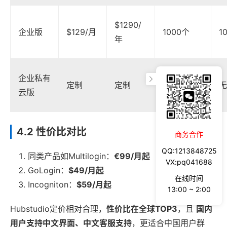
$1290/
企业版
$129/月
1000个
1
年
企业私有
定制
定制
无限
无
云版
4.2 性价比对比
商务合作
QQ:1213848725
同类产品如Multilogin：
€99/月起
VX:pq041688
GoLogin：
$49/月起
在线时间
Incogniton：
$59/月起
13:00 ~ 2:00
Hubstudio定价相对合理，
性价比在全球TOP3
，且
国内
用户支持中文界面、中文客服支持
，更适合中国用户群