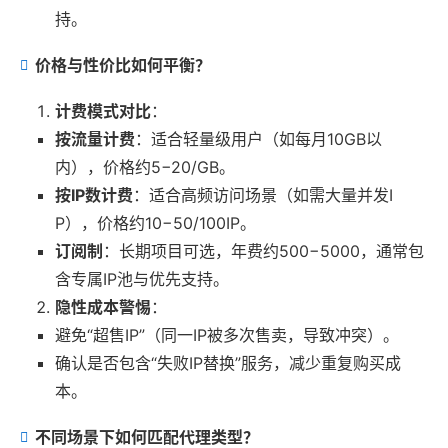
持。
价格与性价比如何平衡？
计费模式对比
：
按流量计费
：适合轻量级用户（如每月10GB以
内），价格约5−20/GB。
按IP数计费
：适合高频访问场景（如需大量并发I
P），价格约10−50/100IP。
订阅制
：长期项目可选，年费约500−5000，通常包
含专属IP池与优先支持。
隐性成本警惕
：
避免“超售IP”（同一IP被多次售卖，导致冲突）。
确认是否包含“失败IP替换”服务，减少重复购买成
本。
不同场景下如何匹配代理类型？