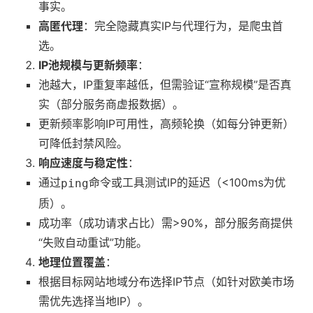
事实。
高匿代理
：完全隐藏真实IP与代理行为，是爬虫首
选。
IP池规模与更新频率
：
池越大，IP重复率越低，但需验证“宣称规模”是否真
实（部分服务商虚报数据）。
更新频率影响IP可用性，高频轮换（如每分钟更新）
可降低封禁风险。
响应速度与稳定性
：
通过
命令或工具测试IP的延迟（<100ms为优
ping
质）。
成功率（成功请求占比）需>90%，部分服务商提供
“失败自动重试”功能。
地理位置覆盖
：
根据目标网站地域分布选择IP节点（如针对欧美市场
需优先选择当地IP）。