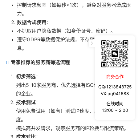
控制请求频率（如每秒<1次），避免对服务器造成压
力。
数据合规使用
：
不抓取用户隐私数据（如身份证号、密码）。
遵守GDPR等数据保护法规，不存储或传播敏感信
息。
专家推荐的服务商筛选流程
初步筛选
：
商务合作
列出5-10家服务商，优先选择有ISO认证、SSL加密
QQ:1213848725
的企业。
VX:pq041688
技术测试
：
在线时间
13:00 ~ 2:00
使用免费试用（如有）测试IP速度、成功率及匿名
度。
模拟高并发请求，观察服务商的IP轮换与限流策略。
成本对比
：