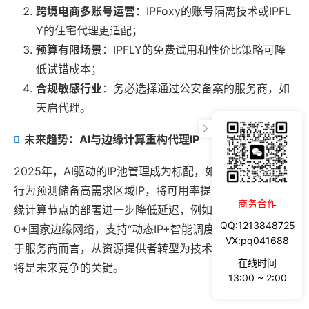
跨境电商多账号运营
：IPFoxy的账号隔离技术或IPFL
Y的住宅代理更适配；
预算有限场景
：IPFLY的免费试用和性价比策略可降
低试错成本；
合规敏感行业
：务必选择通过公安备案的服务商，如
天启代理。
未来趋势：AI与边缘计算重构代理IP
2025年，AI驱动的IP池管理成为标配，如ipipgo通过用户
行为预测储备高需求区域IP，将可用率提升至99.8%。边
商务合作
缘计算节点的部署进一步降低延迟，例如ipipgo的全球24
QQ:1213848725
0+国家边缘网络，支持“动态IP+智能调度”组合方案。对
VX:pq041688
于服务商而言，从资源提供者转型为技术解决方案专家，
在线时间
将是未来竞争的关键。
13:00 ~ 2:00