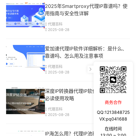
2025年Smartproxy代理IP靠谱吗？使
用指南与安全性详解
代理百科
2025-08-28
爱加速代理IP软件详细解析：是什么、
靠谱吗、怎么用及注意事项
代理百科
2025-08-28
深度IP转换器代理IP软件好不好？新手
必读使用攻略
商务合作
代理百科
QQ:1213848725
2025-08-28
VX:pq041688
在线时间
IP海怎么用？代理IP池稳定性、安全性
13:00 ~ 2:00