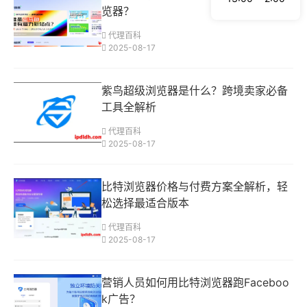
览器？
代理百科
2025-08-17
紫鸟超级浏览器是什么？跨境卖家必备
工具全解析
代理百科
2025-08-17
比特浏览器价格与付费方案全解析，轻
松选择最适合版本
代理百科
2025-08-17
营销人员如何用比特浏览器跑Faceboo
k广告？