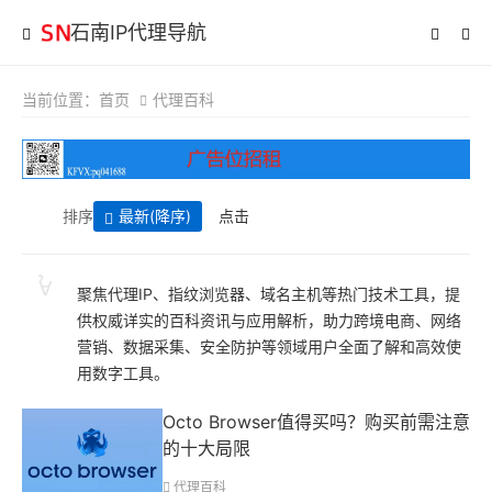
石南IP代理导航
当前位置：
首页
代理百科
排序
最新
(降序)
点击
聚焦代理IP、指纹浏览器、域名主机等热门技术工具，提
供权威详实的百科资讯与应用解析，助力跨境电商、网络
营销、数据采集、安全防护等领域用户全面了解和高效使
用数字工具。
Octo Browser值得买吗？购买前需注意
的十大局限
代理百科