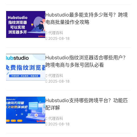
Hubstudio最多能支持多少账号？跨境
电商批量操作全攻略
代理百科
2025-08-18
Hubstudio指纹浏览器适合哪些用户？
跨境电商与多账号团队必看
代理百科
2025-08-18
Hubstudio支持哪些跨境平台？功能匹
配详解
代理百科
2025-08-18