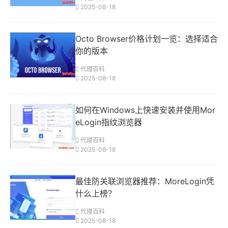
2025-08-18
Octo Browser价格计划一览：选择适合
你的版本
代理百科
2025-08-18
如何在Windows上快速安装并使用Mor
eLogin指纹浏览器
代理百科
2025-08-18
最佳防关联浏览器推荐：MoreLogin凭
什么上榜？
代理百科
2025-08-18