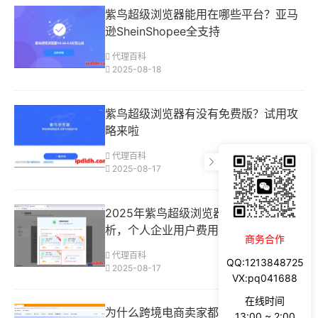
紫鸟超级浏览器能用在哪些平台？亚马
逊SheinShopee全支持
代理百科
2025-08-18
紫鸟超级浏览器有没有免费版？试用攻
略来啦
代理百科
2025-08-17
2025年紫鸟超级浏览器收费标准全解
析，个人企业用户费用详解
商务合作
代理百科
QQ:1213848725
2025-08-17
VX:pq041688
在线时间
为什么跨境电商卖家都在用紫鸟超级浏
13:00 ~ 2:00