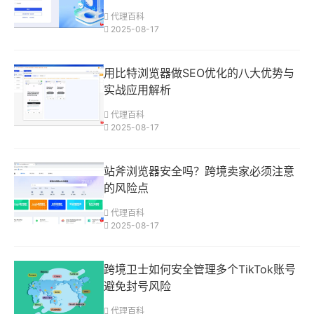
代理百科
2025-08-17
用比特浏览器做SEO优化的八大优势与
实战应用解析
代理百科
2025-08-17
站斧浏览器安全吗？跨境卖家必须注意
的风险点
代理百科
2025-08-17
跨境卫士如何安全管理多个TikTok账号
避免封号风险
代理百科