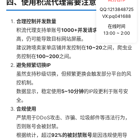
四、使用积流代理需要注意什么？
QQ:1213848725
VX:pq041688
合理控制并发数量
在线时间
积流代理支持单账号
1000+并发请求
，但如果并发过
13:00 ~ 2:00
高，仍可能导致目标网站屏蔽。
建议跨境卖家单店铺并发控制在
10~20
之间，爬虫业
务控制在
100~200
之间。
避免频繁切换IP
虽然支持秒级切换，但频繁更换会触发部分平台的风
控机制。
数据显示，稳定使用
5~10分钟
的IP段更利于账号安
全。
合规使用
严禁用于DDoS攻击、诈骗、垃圾邮件等违法行为，
否则账号会被封禁。
根据统计，超过
92%的被封禁账号
是因违规使用导