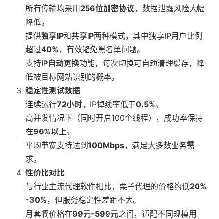
所有传输均采用
256位加密协议
，数据泄露风险大幅
降低。
提供
独享IP
和
共享IP
两种模式，其中独享IP用户比例
超过
40%
，有效避免黑名单问题。
支持
IP自动更换
功能，每次切换可自动清理缓存，降
低被目标网站识别的概率。
稳定性测试数据
连续运行
72小时
，IP掉线率低于
0.5%
。
高并发情况下（同时开启100个线程），成功率保持
在
96%以上
。
平均带宽支持达到
100Mbps
，满足大多数业务需
求。
性价比对比
与行业主流代理软件相比，栗子代理的价格约低
20%
-30%
，但服务稳定性差距不大。
月套餐价格在
99元-599元
之间，适配不同规模用