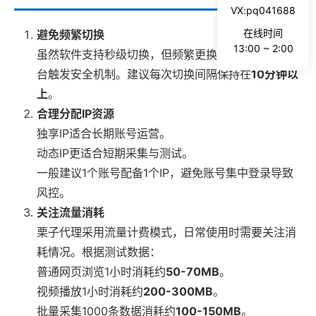
VX:pq041688
在线时间
避免频繁切换
13:00 ~ 2:00
虽然软件支持秒级切换，但频繁更换IP会导致部分平
台触发安全机制。建议每次切换间隔保持在
10分钟以
上
。
合理分配IP资源
独享IP适合长期账号运营。
动态IP更适合短期采集与测试。
一般建议1个账号配备1个IP，避免账号集中登录导致
风控。
关注流量消耗
栗子代理采用流量计费模式，日常使用时需要关注消
耗情况。根据测试数据：
普通网页浏览1小时消耗约
50-70MB
。
视频播放1小时消耗约
200-300MB
。
批量采集1000条数据消耗约
100-150MB
。