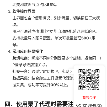
北美和欧洲节点占比
65%
。
软件操作界面
主界面包含IP使用情况、剩余流量、切换按钮三大模
块。
用户可通过“智能推荐”功能自动匹配延迟最低的IP。
支持批量导入账号配置，单次可批量管理
500+账
号
。
常用应用场景操作
跨境电商
：绑定不同IP分别登录多个店铺，避免同一I
P登录导致店铺关联。
社交平台
：通过定时切换IP，实现账号安全养号。
数据采集
：结合爬虫工具设置代理池，实现大规模数
据采集，成功率可提升
30%以上
。
商务合作
四、使用栗子代理时需要注意什么？
QQ:1213848725