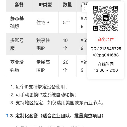
套餐
IP类型
数量
月费
在线时长
静态基
¥29
住宅IP
5个
30天
础版
9
商务合作
多账号
独享住
10
¥59
30天
版
宅IP
个
9
QQ:1213848725
VX:pq041688
商业增
专属高
20
¥99
在线时间
30天
强版
匿IP
个
9
13:00 ~ 2:00
每个IP支持绑定设备使用；
可手动更换IP或系统自动轮换；
支持地区指定，如仅选用美国或东南亚节点。
3. 定制化套餐（适合企业团队、批量爬虫项目）