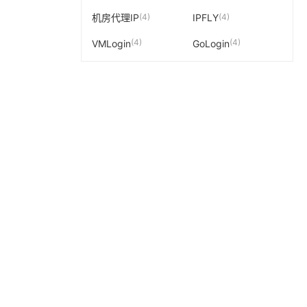
(4)
(4)
机房代理IP
IPFLY
(4)
(4)
VMLogin
GoLogin