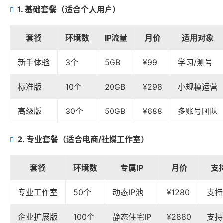
1. 基础套餐（适合个人用户）
套餐
环境数
IP流量
月价
适用对象
新手体验
3个
5GB
¥99
学习/测号
标准版
10个
20GB
¥298
小规模运营
高级版
30个
50GB
¥688
多账号团队
2. 专业套餐（适合电商/社媒工作室）
套餐
环境数
专属IP
月价
支
专业工作室
50个
动态IP池
¥1280
支持
企业扩展版
100个
静态住宅IP
¥2880
支持