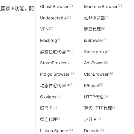
(7)
(7)
Ghost Browser
MarketerBrowser
切换国家IP功能，配
(7)
(7)
Undetectable
站斧浏览器
(7)
(6)
VPN
豌豆代理
(6)
(6)
Maskfog
ixBrowser
(6)
(5)
静态住宅代理IP
Smartproxy
(5)
(5)
StormProxies
AdsPower
(5)
(5)
Indigo Browser
ClonBrowser
(5)
(5)
动态住宅代理IP
IPRoyal
(5)
(5)
Oxylabs
HTTP代理
(4)
(4)
蝶鸟IP
算优HTTP代理
(4)
(4)
智连代理
小丑IP
(4)
(4)
Linken Sphere
Decodo