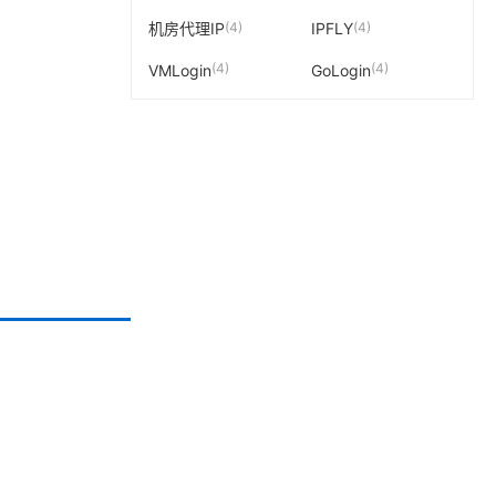
(4)
(4)
机房代理IP
IPFLY
(4)
(4)
VMLogin
GoLogin