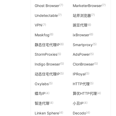
(7)
(7)
Ghost Browser
MarketerBrowser
(7)
(7)
Undetectable
站斧浏览器
(7)
(6)
VPN
豌豆代理
(6)
(6)
Maskfog
ixBrowser
(6)
(5)
静态住宅代理IP
Smartproxy
(5)
(5)
StormProxies
AdsPower
(5)
(5)
Indigo Browser
ClonBrowser
(5)
(5)
动态住宅代理IP
IPRoyal
(5)
(5)
Oxylabs
HTTP代理
(4)
(4)
蝶鸟IP
算优HTTP代理
(4)
(4)
智连代理
小丑IP
(4)
(4)
Linken Sphere
Decodo