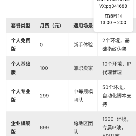
VX:pq041688
在线时间
13:00 ~ 2:00
套餐类型
月费（元）
适用场景
核心功能差异
个人免费
2个环境，基
0
新手体验
版
础指纹伪装
个人基础
10个环境，IP
100
兼职卖家
版
代理管理
50个环境，
个人专业
中等规模
299
自动化脚本支
版
团队
持
1500+环境，
企业旗舰
跨地区团
699
专属IP池，
版
队