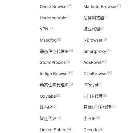
(7)
(7)
Ghost Browser
MarketerBrowser
(7)
(7)
Undetectable
站斧浏览器
(7)
(6)
VPN
豌豆代理
(6)
(6)
Maskfog
ixBrowser
(6)
(5)
静态住宅代理IP
Smartproxy
(5)
(5)
StormProxies
AdsPower
(5)
(5)
Indigo Browser
ClonBrowser
(5)
(5)
动态住宅代理IP
IPRoyal
(5)
(5)
Oxylabs
HTTP代理
(4)
(4)
蝶鸟IP
算优HTTP代理
(4)
(4)
智连代理
小丑IP
(4)
(4)
Linken Sphere
Decodo