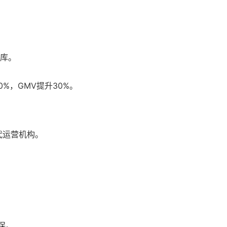
板库。
。
%，GMV提升30%。
代运营机构。
保。