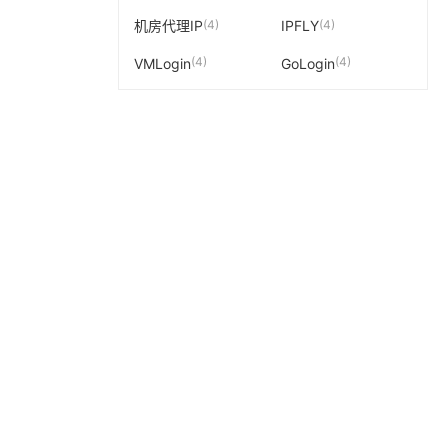
(4)
(4)
机房代理IP
IPFLY
。
(4)
(4)
VMLogin
GoLogin