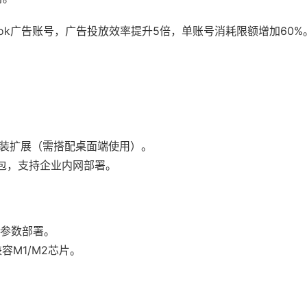
ebook广告账号，广告投放效率提升5倍，单账号消耗限额增加60%
here”安装扩展（需搭配桌面端使用）。
端安装包，支持企业内网部署。
默参数部署。
兼容M1/M2芯片。