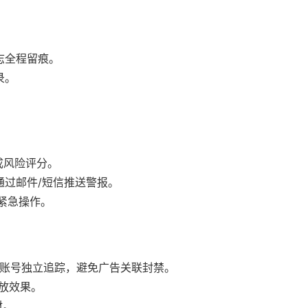
志全程留痕。
录。
成风险评分。
通过邮件/短信推送警报。
等紧急操作。
e广告账号独立追踪，避免广告关联封禁。
放效果。
材。