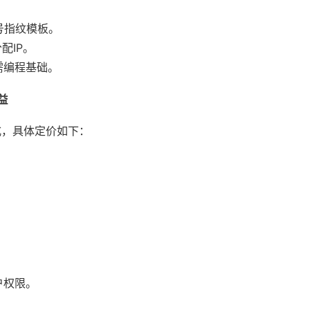
账号指纹模板。
配IP。
需编程基础。
益
式，具体定价如下：
户权限。