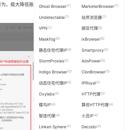
行为，极大降低账
(7)
(7)
Ghost Browser
MarketerBrowser
(7)
(7)
Undetectable
站斧浏览器
(7)
(6)
VPN
豌豆代理
(6)
(6)
Maskfog
ixBrowser
(6)
(5)
静态住宅代理IP
Smartproxy
(5)
(5)
StormProxies
AdsPower
(5)
(5)
Indigo Browser
ClonBrowser
(5)
(5)
动态住宅代理IP
IPRoyal
(5)
(5)
Oxylabs
HTTP代理
(4)
(4)
蝶鸟IP
算优HTTP代理
(4)
(4)
智连代理
小丑IP
(4)
(4)
Linken Sphere
Decodo