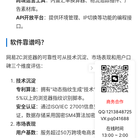
跨境运营工具
：内置汇率换算器、物流追踪插件、广
告素材库。
API开放平台
：提供环境管理、IP切换等功能的编程接
口。
软件靠谱吗？
网易ZC浏览器的可靠性可从技术沉淀、市场表现和用户口
碑三个维度评估：
技术沉淀
专利算法
：拥有“动态指纹生成”技术专利，可抵抗9
5%以上的浏览器指纹识别脚本。
商务合作
安全认证
：通过ISO/IEC 27001信息安全管理体系认
QQ:1213848725
证，数据存储采用国密SM4算法加密。
VX:pq041688
市场表现
在线时间
用户基数
：服务超过50万跨境电商卖家，覆盖亚马
13:00 ~ 2:00