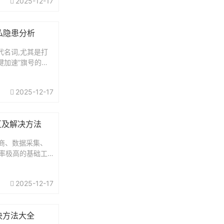
2025-12-17
流电商平台与社
私隐患分析
代名词,尤其是打
一键加速”旗号的免
你的数据与隐私上:
库变现,可能记录
2025-12-17
.
区及解决方法
电商、数据采集、
率极高的基础工
户所关注。住宅
中的占比已超过6
2025-12-17
示，约72%的
决方法大全