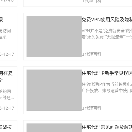
-07-07
代理百科
安全机构统计，2024年主
，成为
交...
来受...
景
免费VPN使用风险及隐
与访问
VPN并不是“免费就安全”的
据采
着“永久免费”“无限流量”“
。随着
费VPN,往往把成本转嫁到
，传统V
它可能通过广告SDK与跟踪
5-12-17
代理百科
上的局限
访问站点与时间戳用于画像..
何在复
住宅代理IP新手常见误
全
住宅代理IP作为当前跨境
广告投放、账号运营中使用
论的网
具，正被越来越多的新手用
专线通
代理IP在全球IP代理市场
电商从
5-12-17
代理百科
5%，但根据行业调研数据显
设施。
新...
VPN
实战技
住宅代理常见问题及解