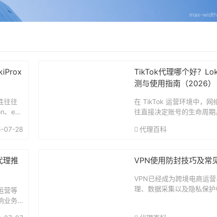
Prox
TikTok代理哪个好？Lok
测与使用指南（2026）
性往往
在 TikTok 运营环境中
n、eBa
往直接决定账号的生命周期
账号因为
册、养号还是后续内容运营，
-07-28
代理百科
可能瞬
为异常来源，轻则限流，重
...
选择一个可靠的代理服务，已
代理推
VPN使用防封技巧及常
VPN已经成为跨境电商运
理、数据采集以及隐私保护
运营等
具。随着全球平台风控系统
响业务
“连上VPN就能用”的时代
何选择