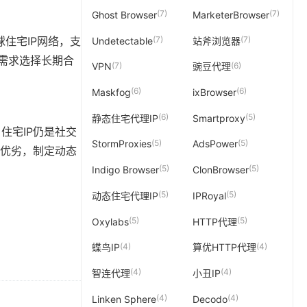
(7)
(7)
Ghost Browser
MarketerBrowser
(7)
(7)
球住宅IP网络，支
Undetectable
站斧浏览器
务需求选择长期合
(7)
(6)
VPN
豌豆代理
(6)
(6)
Maskfog
ixBrowser
(6)
(5)
静态住宅代理IP
Smartproxy
住宅IP仍是社交
(5)
(5)
StormProxies
AdsPower
的优劣，制定动态
(5)
(5)
Indigo Browser
ClonBrowser
(5)
(5)
动态住宅代理IP
IPRoyal
(5)
(5)
Oxylabs
HTTP代理
(4)
(4)
蝶鸟IP
算优HTTP代理
(4)
(4)
智连代理
小丑IP
(4)
(4)
Linken Sphere
Decodo