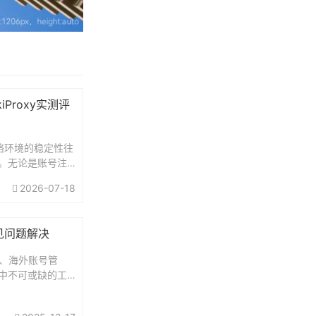
iProxy实测评
，网络环境的稳定性往
。无论是账号注
一旦 IP 被识别
2026-07-18
则封号。因此，
经成为...
见问题解决
营、海外账号管
中不可或缺的工
不断升级，单纯
已经结束。根据多家