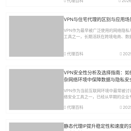
代理百科
2026
一个既稳定又具备性价比的解决方案
用户关注的重点。LokiProxy 作为近年
VPN与住宅代理的区别与应用场
VPN作为最早被广泛使用的网络隐私
工具之一，长期活跃在跨境电商、数
集、海外营销与隐私保护等多个领域
平台风控算法与IP识别技术不断升级
代理百科
202
PN在稳定性、可控性与业务适配度
逐步...
VPN安全性分析及选择指南：如
杂网络环境中保障数据与隐私安
VPN作为当前互联网环境中最常被讨
络安全工具之一，已经从早期的企业
信工具，逐步演变为个人用户、跨境
代理百科
202
业者、远程办公团队的基础网络安全
随着全球网络攻击事件数量持续增长，
的安全...
静态代理IP提升稳定性和速度的