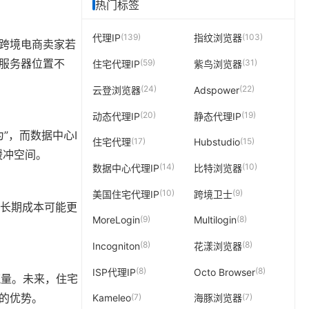
热门标签
(139)
(103)
代理IP
指纹浏览器
，跨境电商卖家若
理服务器位置不
(59)
(31)
住宅代理IP
紫鸟浏览器
(24)
(22)
云登浏览器
Adspower
(20)
(19)
动态代理IP
静态代理IP
”，而数据中心I
(17)
(15)
住宅代理
Hubstudio
缓冲空间。
(14)
(10)
数据中心代理IP
比特浏览器
(10)
(9)
美国住宅代理IP
跨境卫士
其长期成本可能更
(9)
(8)
MoreLogin
Multilogin
(8)
(8)
Incogniton
花漾浏览器
(8)
(8)
ISP代理IP
Octo Browser
流量。未来，住宅
”的优势。
(7)
(7)
Kameleo
海豚浏览器