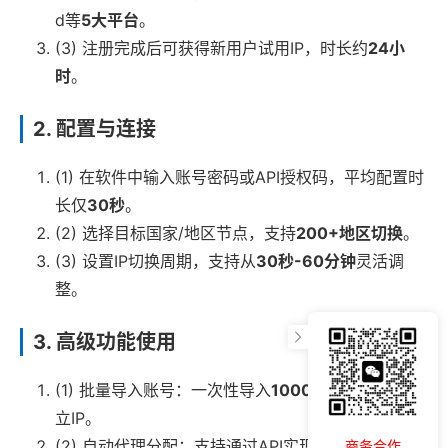
d等
5大平台
。
(3) 注册完成后可获得新用户试用IP，时长约
24小
时
。
2. 配置与连接
(1) 在软件中输入账号密码或API授权码，平均配置时
长仅
30秒
。
(2) 选择目标国家/地区节点，支持
200+地区切换
。
(3) 设置IP切换周期，支持从
30秒-60分钟
灵活调
整。
3. 高级功能使用
(1) 批量导入账号：一次性导入
1000+账号
并绑定独
立IP。
(2) 自动代理分配：支持通过API实现
自动切换IP
，提
商务合作