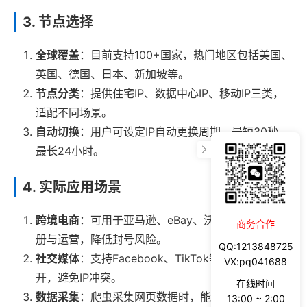
3. 节点选择
全球覆盖
：目前支持100+国家，热门地区包括美国、
英国、德国、日本、新加坡等。
节点分类
：提供住宅IP、数据中心IP、移动IP三类，
适配不同场景。
自动切换
：用户可设定IP自动更换周期，最短30秒，
最长24小时。
4. 实际应用场景
跨境电商
：可用于亚马逊、eBay、沃尔玛平台账号注
商务合作
册与运营，降低封号风险。
QQ:1213848725
社交媒体
：支持Facebook、TikTok等平台账号多
VX:pq041688
开，避免IP冲突。
在线时间
数据采集
：爬虫采集网页数据时，能有效避免被目标
13:00 ~ 2:00