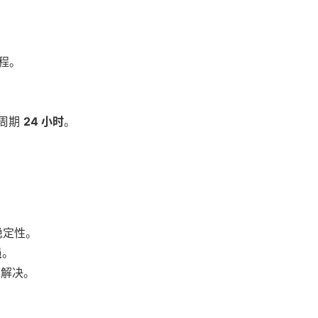
程。
周期
24 小时
。
稳定性。
员
。
解决。