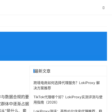
最新文章
跨境电商如何选择代理服务？LokiProxy 解
决方案推荐
协作与数据合规的要
TikTok代理哪个好？LokiProxy实测评测与使
用指南（2026）
家群体中逐渐占据
将从“是什么、套
LokiProxy测评：高性价比住宅代理推荐，稳