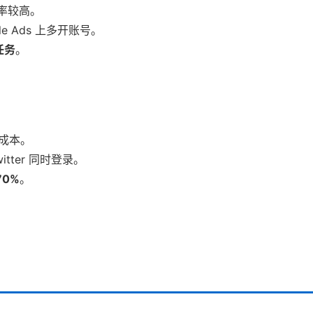
效率较高。
le Ads 上多开账号。
任务
。
成本。
witter 同时登录。
70%
。