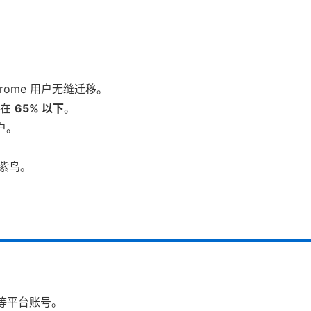
hrome 用户无缝迁移。
持在
65% 以下
。
户。
紫鸟。
e 等平台账号。