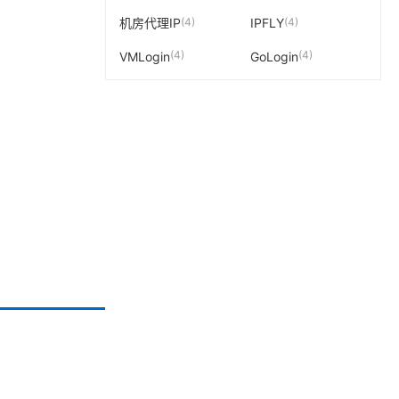
(4)
(4)
机房代理IP
IPFLY
(4)
(4)
VMLogin
GoLogin