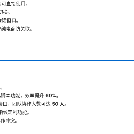
均可直接使用。
切换。
 会话窗口
。
单纯电商防关联。
家。
动化脚本功能，效率提升
60%
。
PI 接口，团队协作人数可达
50 人
。
指纹定制功能。
作冲突。