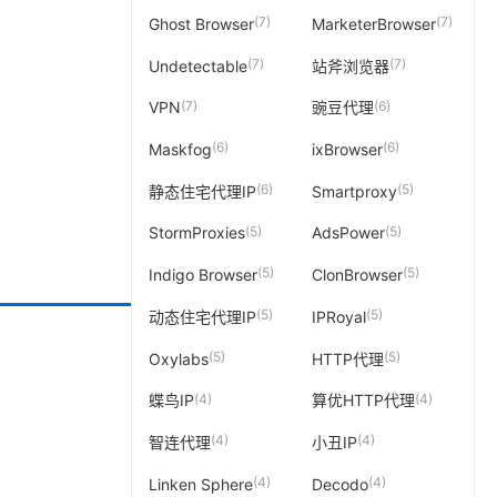
(7)
(7)
Ghost Browser
MarketerBrowser
(7)
(7)
Undetectable
站斧浏览器
(7)
(6)
VPN
豌豆代理
(6)
(6)
Maskfog
ixBrowser
(6)
(5)
静态住宅代理IP
Smartproxy
(5)
(5)
StormProxies
AdsPower
(5)
(5)
Indigo Browser
ClonBrowser
(5)
(5)
动态住宅代理IP
IPRoyal
(5)
(5)
Oxylabs
HTTP代理
(4)
(4)
蝶鸟IP
算优HTTP代理
(4)
(4)
智连代理
小丑IP
(4)
(4)
Linken Sphere
Decodo