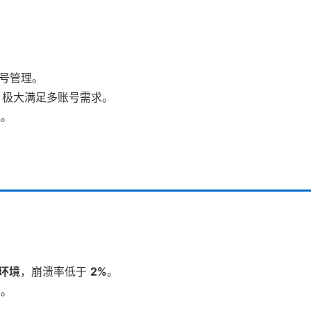
账号管理。
，极大满足多账号需求。
队。
。
器环境
，崩溃率低于
2%
。
%
。