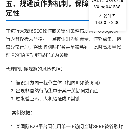
QQ:1213848725
五、规避反作弊机制，保障长期优化稳
VX:pq041688
定性
在线时间
13:00 ~ 2:00
在进行大规模SEO操作或关键词策略布局时，Google对IP
行为监控极为严格。一旦被识别为刷流量、作弊点击、爬
虫异常行为，将影响网站排名甚至被惩罚。此时高质量代
理IP的“隐匿功能”显得尤为关键。
代理IP助你规避的风险包括：
被识别为同一操作主体（相同IP频繁访问）
出现非自然行为集中于某一关键词或页面
触发验证码、人机验证或IP封锁
📊 案例数据：
某国际B2B平台因使用单一IP访问全球SERP被谷歌封