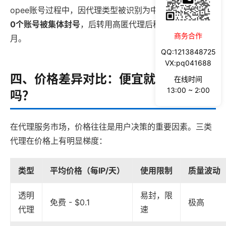
opee账号过程中，因代理类型被识别为中匿名IP，导致
14
0个账号被集体封号
，后转用高匿代理后稳定运营超过3个
商务合作
月。
QQ:1213848725
VX:pq041688
四、价格差异对比：便宜就一定划算
在线时间
13:00 ~ 2:00
吗？
在代理服务市场，价格往往是用户决策的重要因素。三类
代理在价格上有明显梯度：
类型
平均价格（每IP/天）
使用限制
质量波动
透明
易封，限
免费 - $0.1
极高
代理
速