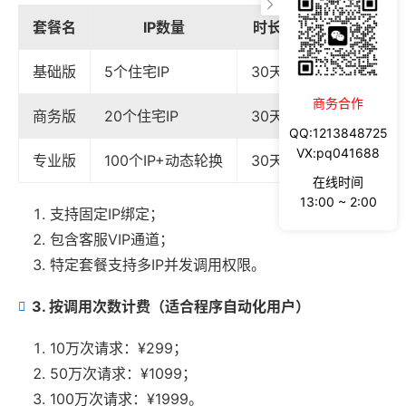
套餐名
IP数量
时长
价格
基础版
5个住宅IP
30天
¥299
商务合作
商务版
20个住宅IP
30天
¥899
QQ:1213848725
VX:pq041688
专业版
100个IP+动态轮换
30天
¥2899
在线时间
13:00 ~ 2:00
支持固定IP绑定；
包含客服VIP通道；
特定套餐支持多IP并发调用权限。
3. 按调用次数计费（适合程序自动化用户）
10万次请求：¥299；
50万次请求：¥1099；
100万次请求：¥1999。