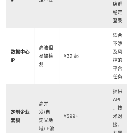
店群
稳定
登录
适合
不涉
高速但
数据中心
及风
易被检
¥39 起
IP
控的
测
平台
任务
提供
API
高并
、技
定制企业
发/自
¥599+
术对
套餐
定义地
接、
域/IP池
专属