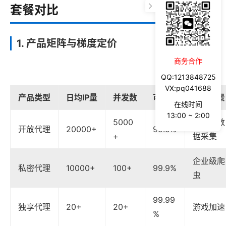
套餐对比
1. 产品矩阵与梯度定价
商务合作
QQ:1213848725
VX:pq041688
产品类型
日均IP量
并发数
可用性
适用场景
在线时间
13:00 ~ 2:00
5000
大规模数
开放代理
20000+
99.9%
+
据采集
企业级爬
私密代理
10000+
100+
99.9%
虫
99.99
独享代理
20+
20+
游戏加速
%