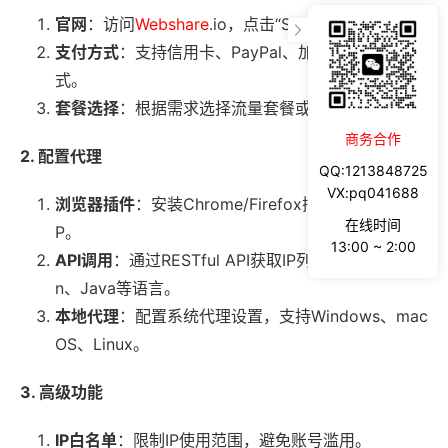
官网
：访问
Webshare
.io，点击“Sign Up”按钮。
支付方式
：支持信用卡、PayPal、加密货币等支付方
式。
套餐选择
：根据需求选择流量套餐或端口套餐。
商务合作
2. 配置代理
QQ:1213848725
VX:pq041688
浏览器插件
：安装Chrome/Firefox插件，一键切换I
在线时间
P。
13:00 ~ 2:00
API调用
：通过RESTful API获取IP列表，支持Pytho
n、Java等语言。
本地代理
：配置系统代理设置，支持Windows、mac
OS、Linux。
3. 高级功能
IP白名单
：限制IP使用范围，避免账号滥用。