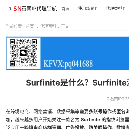
石南IP代理导航
使用场景
代理类型
首页
当前位置：
首页
代理百科
正文
Surfinite是什么？Sur
石南IP
2
在跨境电商、网络营销、数据采集等需要
多账号操作
或
匿名
加，越来越多用户开始关注一款名为
Surfinite
的指纹浏览器
泛应用于
跨境电商店群管理
、
广告投放
、
防关联操作
、
数据