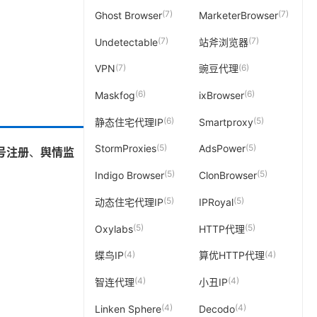
(7)
(7)
Ghost Browser
MarketerBrowser
(7)
(7)
Undetectable
站斧浏览器
(7)
(6)
VPN
豌豆代理
(6)
(6)
Maskfog
ixBrowser
(6)
(5)
静态住宅代理IP
Smartproxy
(5)
(5)
StormProxies
AdsPower
号注册
、
舆情监
(5)
(5)
Indigo Browser
ClonBrowser
(5)
(5)
动态住宅代理IP
IPRoyal
(5)
(5)
Oxylabs
HTTP代理
(4)
(4)
蝶鸟IP
算优HTTP代理
(4)
(4)
智连代理
小丑IP
(4)
(4)
Linken Sphere
Decodo