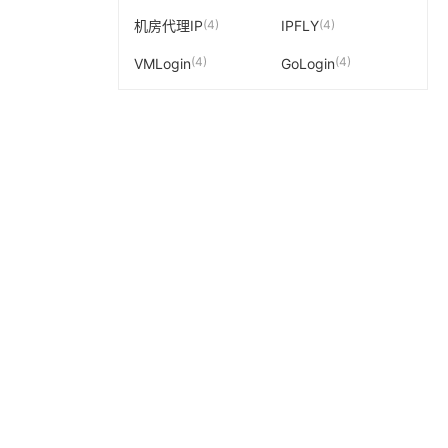
(4)
(4)
机房代理IP
IPFLY
(4)
(4)
VMLogin
GoLogin