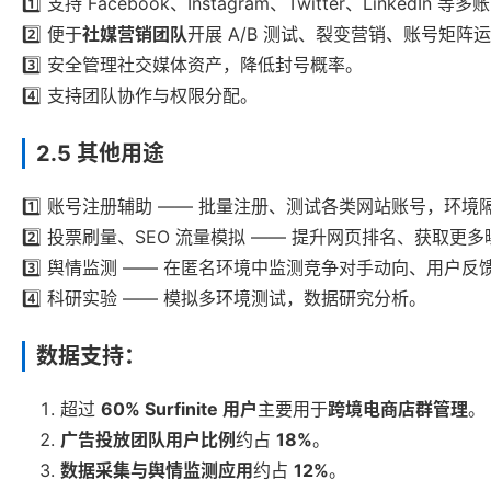
1️⃣ 支持 Facebook、Instagram、Twitter、LinkedIn
2️⃣ 便于
社媒营销团队
开展 A/B 测试、裂变营销、账号矩阵
3️⃣ 安全管理社交媒体资产，降低封号概率。
4️⃣ 支持团队协作与权限分配。
2.5 其他用途
1️⃣ 账号注册辅助 —— 批量注册、测试各类网站账号，环境
2️⃣ 投票刷量、SEO 流量模拟 —— 提升网页排名、获取更
3️⃣ 舆情监测 —— 在匿名环境中监测竞争对手动向、用户反
4️⃣ 科研实验 —— 模拟多环境测试，数据研究分析。
数据支持：
超过
60% Surfinite 用户
主要用于
跨境电商店群管理
。
广告投放团队用户比例
约占
18%
。
数据采集与舆情监测应用
约占
12%
。