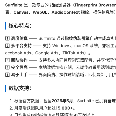
Surfinite
是一款专业的
指纹浏览器（Fingerprint Browse
表
、
Canvas、WebGL、AudioContext 指纹
、
插件信息
等
核心特点：
1️⃣
高度仿真
—— Surfinite 通过
指纹伪装引擎
自动生成真实
2️⃣
多平台支持
—— 支持 Windows、macOS 系统，兼容主
acebook Ads、Google Ads、TikTok Ads）。
3️⃣
团队协作
—— 支持多人协同管理浏览器配置、共享代理
4️⃣
安全性高
—— 本地数据加密存储，云端传输采用端到端
5️⃣
易于上手
—— 界面简洁、操作逻辑清晰，即使是新手用
数据支持：
根据官方数据，截至
2025年5月
，Surfinite 已拥有
全球
月度活跃团队用户超过
15,000+
。
日均生成虚拟指纹浏览器环境达
50万次以上
。