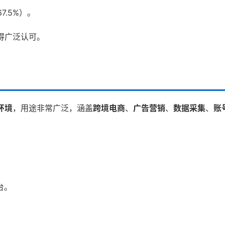
.5%）。
得广泛认可。
环境
，用途非常广泛，涵盖
跨境电商
、
广告营销
、
数据采集
、
账
平台。