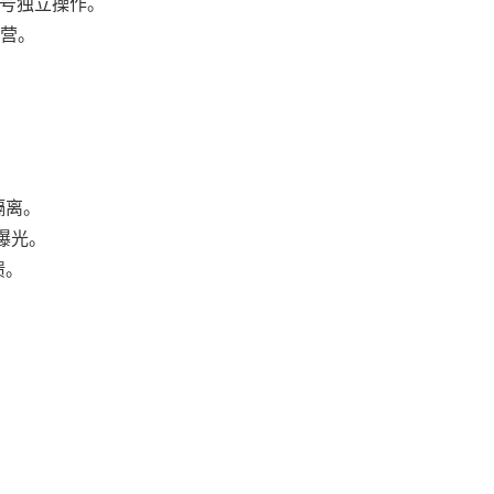
 等多账号独立操作。
运营。
隔离。
多曝光。
馈。