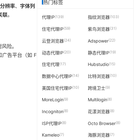
热门标签
分辨率
、
字体列
关联
。
(139)
(103)
代理IP
指纹浏览器
(59)
(31)
住宅代理IP
紫鸟浏览器
(24)
(22)
云登浏览器
Adspower
封风险。
(20)
(19)
动态代理IP
静态代理IP
）和广告平台（如 F
(17)
(15)
住宅代理
Hubstudio
(14)
(10)
数据中心代理IP
比特浏览器
(10)
(9)
美国住宅代理IP
跨境卫士
(9)
(8)
MoreLogin
Multilogin
(8)
(8)
Incogniton
花漾浏览器
(8)
(8)
ISP代理IP
Octo Browser
(7)
(7)
Kameleo
海豚浏览器