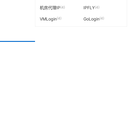
(4)
(4)
机房代理IP
IPFLY
(4)
(4)
VMLogin
GoLogin