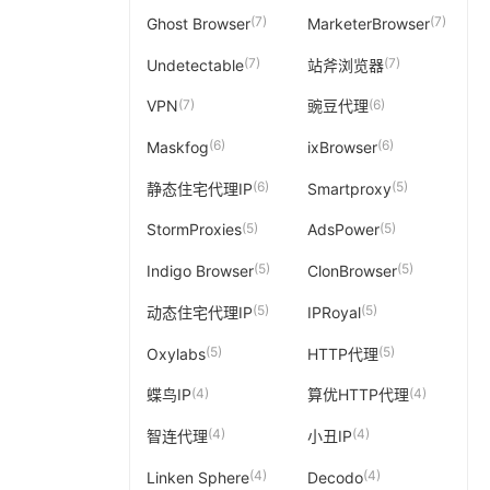
(7)
(7)
Ghost Browser
MarketerBrowser
(7)
(7)
Undetectable
站斧浏览器
(7)
(6)
VPN
豌豆代理
(6)
(6)
Maskfog
ixBrowser
(6)
(5)
静态住宅代理IP
Smartproxy
(5)
(5)
StormProxies
AdsPower
(5)
(5)
Indigo Browser
ClonBrowser
(5)
(5)
动态住宅代理IP
IPRoyal
(5)
(5)
Oxylabs
HTTP代理
(4)
(4)
蝶鸟IP
算优HTTP代理
(4)
(4)
智连代理
小丑IP
(4)
(4)
Linken Sphere
Decodo