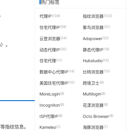
热门标签
。
(139)
(103)
代理IP
指纹浏览器
(59)
(31)
住宅代理IP
紫鸟浏览器
(24)
(22)
云登浏览器
Adspower
ts）。
(20)
(19)
动态代理IP
静态代理IP
(17)
(15)
住宅代理
Hubstudio
(14)
(10)
数据中心代理IP
比特浏览器
(10)
(9)
美国住宅代理IP
跨境卫士
(9)
(8)
MoreLogin
Multilogin
(8)
(8)
Incogniton
花漾浏览器
(8)
(8)
ISP代理IP
Octo Browser
text 等指纹信息。
(7)
(7)
Kameleo
海豚浏览器