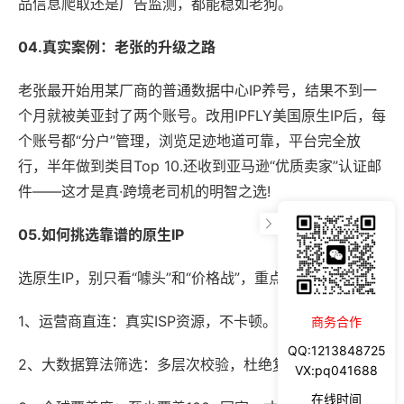
品信息爬取还是广告监测，都能稳如老狗。
04.真实案例：老张的升级之路
老张最开始用某厂商的普通数据中心IP养号，结果不到一
个月就被美亚封了两个账号。改用IPFLY美国原生IP后，每
个账号都“分户”管理，浏览足迹地道可靠，平台完全放
行，半年做到类目Top 10.还收到亚马逊“优质卖家”认证邮
件——这才是真·跨境老司机的明智之选!
05.如何挑选靠谱的原生IP
选原生IP，别只看“噱头”和“价格战”，重点要看：
1、运营商直连：真实ISP资源，不卡顿。
商务合作
QQ:1213848725
2、大数据算法筛选：多层次校验，杜绝复用。
VX:pq041688
在线时间