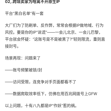
02,.跨境卖家为啥离不开原生IP
平台“黑白名单”有一套
大厂们为了防刷单、反作弊，常常会根据IP做地域、行为
风控。要是你的IP“说谎”——一会儿北京、一会儿巴黎，
平台就会怀疑：“这账号是不是被黑了?”轻则限流，重则直
接封号。
场景再现：问题来了
——账号频繁被锁/封
——访问受限，连竞争对手页面都看不了
——数据爬取效率低下，仿佛在用百兆网拨号上GFW
以上问题，十有八九都是IP“作妖”惹的祸。