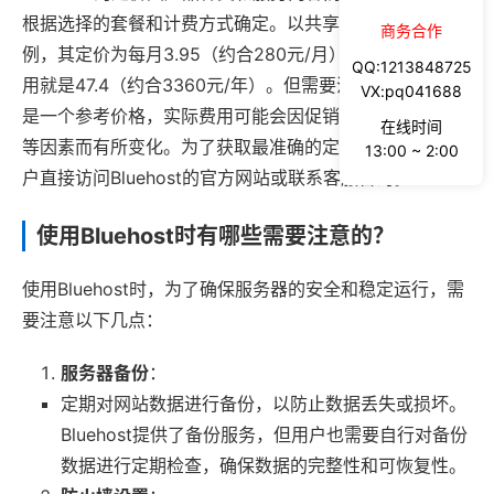
根据选择的套餐和计费方式确定。以共享型虚拟主机为
商务合作
例，其定价为每月3.95（约合280元/月），那么一年的费
QQ:1213848725
用就是47.4（约合3360元/年）。但需要注意的是，这只
VX:pq041688
是一个参考价格，实际费用可能会因促销活动、续费政策
在线时间
等因素而有所变化。为了获取最准确的定价信息，建议用
13:00 ~ 2:00
户直接访问Bluehost的官方网站或联系客服咨询。
使用Bluehost时有哪些需要注意的？
使用Bluehost时，为了确保服务器的安全和稳定运行，需
要注意以下几点：
服务器备份
：
定期对网站数据进行备份，以防止数据丢失或损坏。
Bluehost提供了备份服务，但用户也需要自行对备份
数据进行定期检查，确保数据的完整性和可恢复性。