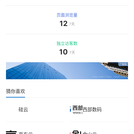
页面浏览量
12
7天
独立访客数
10
7天
猜你喜欢
硅云
西部数码