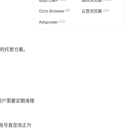
(8)
(24)
Octo Browser
云登浏览器
(22)
Adspower
适的托管方案。
，用户需要定期清理
制账号直至改正为