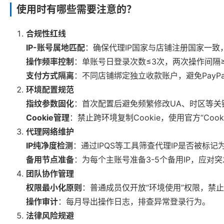
使用时有哪些需要注意的？
合规性红线
IP-账号属地匹配
：确保代理IP国家与店铺注册国家一致
操作频率控制
：单账号日登录次数≤3次，两次操作间隔
支付方式隔离
：不同店铺绑定独立收款账户，避免PayP
环境配置规范
指纹参数固化
：首次配置后避免频繁修改UA、时区等关
Cookie管理
：禁止跨环境复制Cookie，使用官方“Coo
代理网络维护
IP纯净度检测
：通过IPQS等工具筛查代理IP是否被标记为
备用节点准备
：为每个主账号准备3-5个备用IP，应对
团队协作管理
权限最小化原则
：普通成员仅开放“环境使用”权限，禁
操作审计
：每月导出操作日志，排查异常登录行为。
法律风险规避