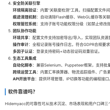
安全防关联引擎
环境隔离验证
：内置“关联度检测”工具，扫描配置文件
痕迹清理机制
：自动清除Flash缓存、WebGL缓存等关
权限管控系统
：支持子账号功能权限分级（如禁止修改
团队协作功能
环境共享
：配置文件支持加密导出/导入，实现团队资源
操作审计
：全程记录账号操作日志，符合GDPR合规要
多因子认证
：登录支持密码+动态验证码双重验证。
生态工具集成
自动化脚本
：兼容Selenium、Puppeteer框架，支
跨境运营工具
：内置汇率换算器、物流追踪插件、广告
API开放平台
：提供环境管理、IP切换等功能的编程接口
软件靠谱吗？
Hidemyacc的可靠性可从技术沉淀、市场表现和用户口碑