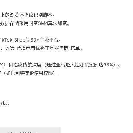
以上的浏览器指纹识别脚本。
认证，数据存储采用国密SM4算法加密。
Tok Shop等30+主流平台。
方合作，入选“跨境电商优秀工具服务商”榜单。
.9%）和指纹伪装深度（通过亚马逊风控测试案例达98%）。
（如限制特定IP使用权限）。
分层：