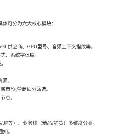
，具体可分为六大核心模块：
bGL供应商、GPU型号、音频上下文指纹等。
格式、系统字体库。
级。
P资源。
按城市/运营商细分筛选。
用节点。
。
US/JP等）、业务线（精品/铺货）多维度分类。
通知。