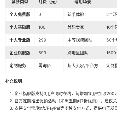
套餐类型
月费（元）
适用场景
个人免费版
0
新手体验
2个
个人基础版
100
兼职卖家
10个
个人专业版
299
中等规模团队
50
企业旗舰版
699
跨地区团队
150
定制服务
需询价
超大卖家/平台方
定制
补充说明
：
企业旗舰版支持3用户同时在线，每增加1用户加收200
官方定期推出促销活动（如黑五期间7折优惠），建议
支持支付宝/微信/PayPal等多种支付方式，提供电子发