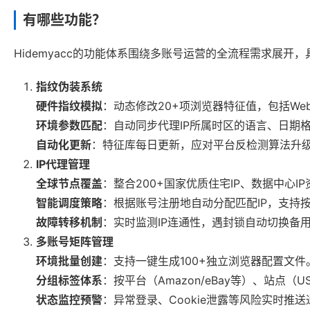
有哪些功能？
Hidemyacc的功能体系围绕多账号运营的全流程需求展开
指纹伪装系统
硬件指纹模拟
：动态修改20+项浏览器特征值，包括We
环境参数匹配
：自动同步代理IP所属时区的语言、日期
自动化更新
：特征库每日更新，应对平台反检测算法升
IP代理管理
全球节点覆盖
：整合200+国家优质住宅IP、数据中心I
智能调度策略
：根据账号注册地自动分配匹配IP，支持
故障转移机制
：实时监测IP连通性，遇封锁自动切换备
多账号矩阵管理
环境批量创建
：支持一键生成100+独立浏览器配置文件
分组标签体系
：按平台（Amazon/eBay等）、站点（
状态监控预警
：异常登录、Cookie泄露等风险实时推送