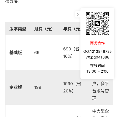
模分层：
版本类型
月费（元）
年费（元）
适用场景
个人卖
商务合作
690（省
家，单平
QQ:1213848725
基础版
69
16%）
台少量账
VX:pq041688
号运营
在线时间
13:00 ~ 2:00
团队用
1990（省
户，多平
专业版
199
20%）
台账号管
理
中大型企