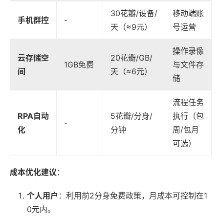
30花瓣/设备/
移动端账
手机群控
-
天（≈9元）
号运营
操作录像
云存储空
20花瓣/GB/
1GB免费
与文件存
间
天（≈6元）
储
流程任务
RPA自动
5花瓣/分身/
执行（包
-
化
分钟
周/包月
可选）
成本优化建议
：
个人用户
：利用前2分身免费政策，月成本可控制在1
0元内。