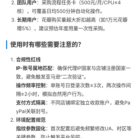
团队用户
：采购流程任务卡（500元/月/CPU≤4
核），可覆盖日均500分钟自动化操作。
长期用户
：花瓣购买量越大折扣越高（如1万元花瓣
赠5%），建议预估年度用量一次性采购。
使用时有哪些需要注意的？
合规性红线
IP-账号属地匹配
：确保代理IP国家与店铺注册国家一
致，避免触发亚马逊“二次验证”。
操作频率控制
：单账号日登录次数≤3次，两次操作间
隔≥2小时，模拟自然用户行为。
支付方式隔离
：不同店铺绑定独立收款账户，避免Pa
yPal关联封号。
环境配置规范
指纹参数固化
：首次配置后避免频繁修改UA、时区等
关键参数，防止触发平台风控。