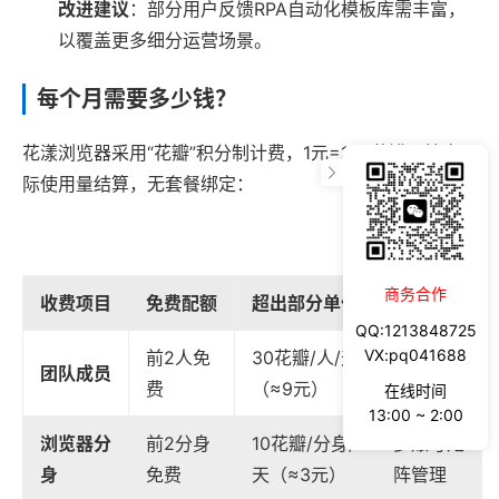
改进建议
：部分用户反馈RPA自动化模板库需丰富，
以覆盖更多细分运营场景。
每个月需要多少钱？
花漾浏览器采用“花瓣”积分制计费，1元=100花瓣，按实
际使用量结算，无套餐绑定：
商务合作
收费项目
免费配额
超出部分单价
适用场景
QQ:1213848725
VX:pq041688
前2人免
30花瓣/人/天
团队规模
团队成员
费
（≈9元）
扩张
在线时间
13:00 ~ 2:00
浏览器分
前2分身
10花瓣/分身/
多账号矩
身
免费
天（≈3元）
阵管理