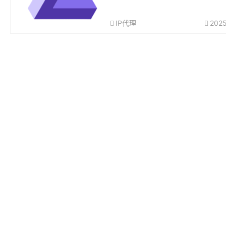
大规模数据收集。他们的工具可帮助
过 IP 封禁和验证码等常见障碍，从
IP代理
2025
靠地访问公共网页数据。OKKPro...