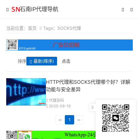
石南IP代理导航
当前位置：
首页
Tags：SOCKS代理
排序
最新
(降序)
点击
HTTP代理和SOCKS代理哪个好？详解
功能与安全差异
代理百科
2025-08-19
‹‹
1
››